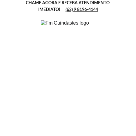
CHAME AGORA E RECEBA ATENDIMENTO 
☎️ 
IMEDIATO!
(62) 9 8196-4144
Sobre a FM 
Guindastes
Com anos de experiência, oferecemos locação 
de guindastes e caminhões munck, garantindo 
agilidade e profissionalismo em cada serviço 
prestado.